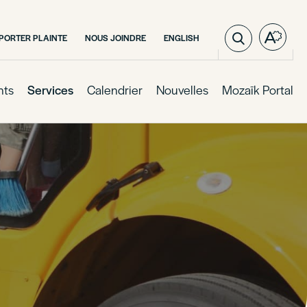
VISIT
PORTER PLAINTE
NOUS JOINDRE
ENGLISH
Open
PAGE
the
IN:
access
ENGLISH.
toolba
nts
Services
Calendrier
Nouvelles
Mozaïk Portal