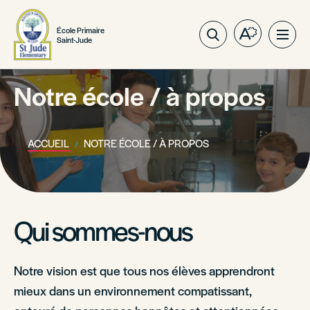
École Primaire
Open
Ope
Saint-Jude
the
site
accessibilit
navig
toolbar.
Notre école / à propos
ACCUEIL
NOTRE ÉCOLE / À PROPOS
Qui sommes-nous
Notre vision est que tous nos élèves apprendront
mieux dans un environnement compatissant,